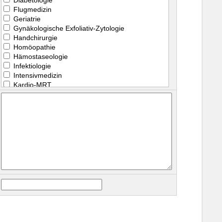
Flugmedizin
Geriatrie
Gynäkologische Exfoliativ-Zytologie
Handchirurgie
Homöopathie
Hämostaseologie
Infektiologie
Intensivmedizin
Kardio-MRT
Kinder-Endokrinologie und -Diabetologie
Kinder-Gastroenterologie
Kinder-Nephrologie
Kinder-Orthopädie
Kinder-Pneumologie
Kinder-Rheumatologie
Labordiagnostik - fachgebunden
Magnetresonanztomographie - fachgebunden
Manuelle Medizin / Chirotherapie
Medizinhygiene
Medizinische Informatik
Naturheilverfahren
Neonatologie
Notfallmedizin