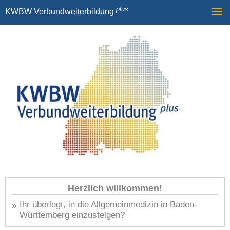
plus
KWBW Verbundweiterbildung
Allgemein
Ärzt*innen in Weiterbildung
Verbünde / Kliniken / Praxen
Kontakt
eSchoolab
Herzlich willkommen!
»
Ihr überlegt, in die Allgemeinmedizin in Baden-
Württemberg einzusteigen?