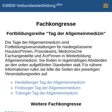
plus
KWBW Verbundweiterbildung
Allgemein
Ärzt*innen in Weiterbildung
Fachkongresse
Verbünde / Kliniken / Praxen
Fortbildungsreihe "Tag der Allgemeinmedizin"
Kontakt
Die Tage der Allgemeinmedizin sind
eSchoolab
Fortbildungsveranstaltungen für niedergelassene
Hausärzt*innen, Praxisteams, Medizinische
Fachangestellte und Ärzt*innen in Weiterbildung
Allgemeinmedizin. Sie finden in regelmäßigen Abständen
an den unten aufgeführten Standorten statt. Für nähere
Informationen rufen sie bitte die Seiten des jeweiligen
Veranstaltungsortes auf.
Heidelberger Tag der Allgemeinmedizin
Freiburger Tag der Allgemeinmedizin
Tübinger Tag der Allgemeinmedizin
Weitere Fachkongresse